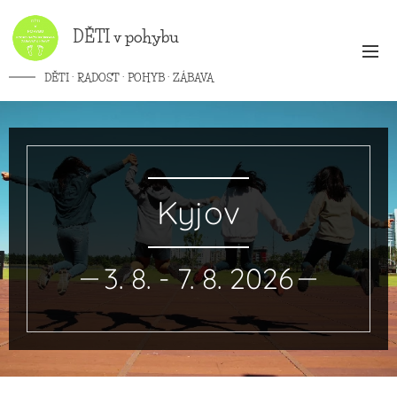
DĚTI v
pohybu
DĚTI · RADOST · POHYB · ZÁBAVA
Kyjov
3. 8. - 7. 8. 2026