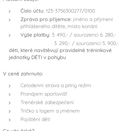
Číslo účtu:
123-3756300277/0100
Zpráva pro příjemce:
jméno a příjmení
přihlášeného dítěte, místo konání
Výše platby:
3. 490,- / sourozenci 6. 280,-
3. 290,- / sourozenci 5. 900,-
děti, které navštěvují pravidelné tréninkové
jednotky DĚTI v pohybu
V ceně zahrnuto:
Celodenní strava a pitný režim
Pronájem sportovišť
Trenérské zabezpečení
Tričko s logem a jménem
Pojištění dětí
Co vás čeká?