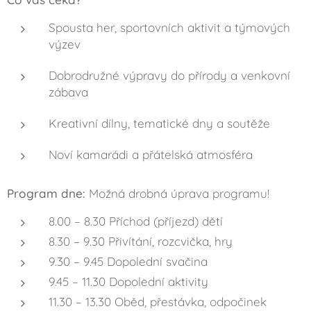
Spousta her, sportovních aktivit a týmových
výzev
Dobrodružné výpravy do přírody a venkovní
zábava
Kreativní dílny, tematické dny a soutěže
Noví kamarádi a přátelská atmosféra
Program dne:
Možná drobná úprava programu!
8.00 – 8.30 Příchod (příjezd) dětí
8.30 – 9.30 Přivítání, rozcvička, hry
9.30 – 9.45 Dopolední svačina
9.45 – 11.30 Dopolední aktivity
11.30 – 13.30 Oběd, přestávka, odpočinek