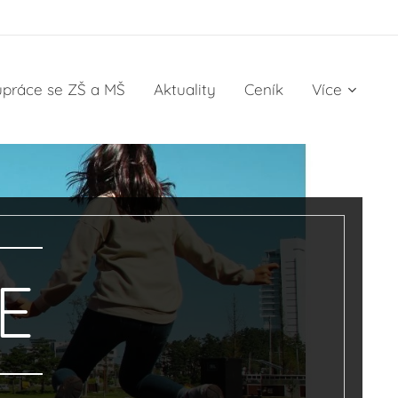
upráce se ZŠ a MŠ
Aktuality
Ceník
Více
E