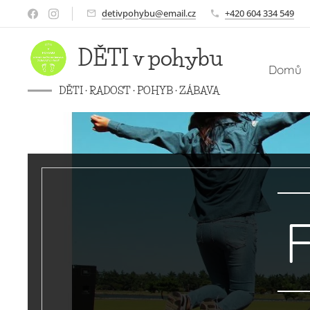
detivpohybu@email.cz
+420 604 334 549
DĚTI v
pohybu
Domů
DĚTI · RADOST · POHYB · ZÁBAVA