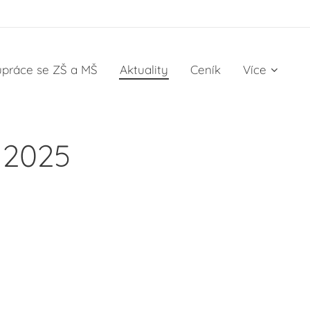
upráce se ZŠ a MŠ
Aktuality
Ceník
Více
 2025