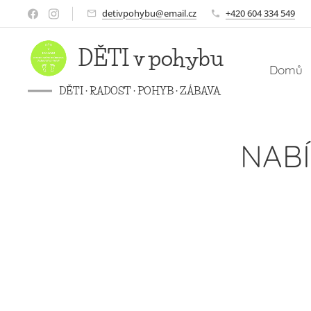
detivpohybu@email.cz
+420 604 334 549
DĚTI v
pohybu
Domů
DĚTI · RADOST · POHYB · ZÁBAVA
NABÍ